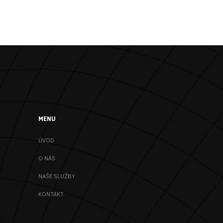
MENU
ÚVOD
O NÁS
NAŠE SLUŽBY
KONTAKT