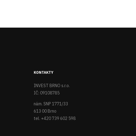
KONTAKTY
INVEST BRNO s.r.o.
IČ: 09108785
nám. SNP 1771/33
613 00 Brno
tel. +420 739 602 598