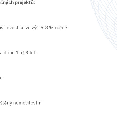
nečných projektů:
í investice ve výši 5-8 % ročně.
a dobu 1 až 3 let.
e.
jištěny nemovitostmi